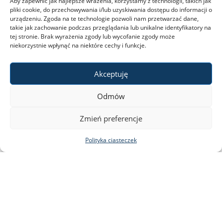
Aby zapewnić jak najlepsze wrażenia, korzystamy z technologii, takich jak
pliki cookie, do przechowywania i/lub uzyskiwania dostępu do informacji o
urządzeniu. Zgoda na te technologie pozwoli nam przetwarzać dane,
takie jak zachowanie podczas przeglądania lub unikalne identyfikatory na
tej stronie. Brak wyrażenia zgody lub wycofanie zgody może
niekorzystnie wpłynąć na niektóre cechy i funkcje.
Akceptuję
Odmów
Zmień preferencje
Polityka ciasteczek