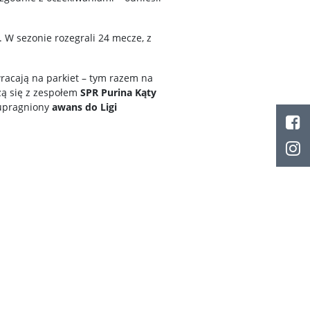
. W sezonie rozegrali 24 mecze, z
racają na parkiet – tym razem na
rzą się z zespołem
SPR Purina Kąty
 upragniony
awans do Ligi