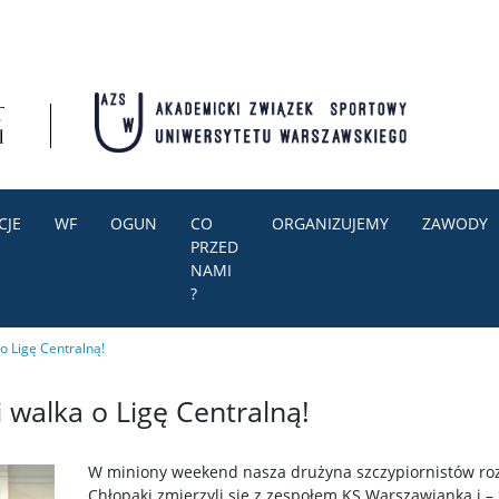
CJE
WF
OGUN
CO
ORGANIZUJEMY
ZAWODY
PRZED
NAMI
?
o Ligę Centralną!
 walka o Ligę Centralną!
W miniony weekend nasza drużyna szczypiornistów rozeg
Chłopaki zmierzyli się z zespołem KS Warszawianka i –