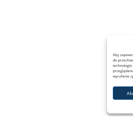
Aby zapewnić
do przechow
technologie
przeglądania
wycofanie z
Ak