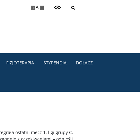
A
FIZJOTERAPIA
STYPENDIA
DOŁĄCZ
rała ostatni mecz 1. ligi grupy C.
 zgodnie z oczekiwaniami – odnieśli