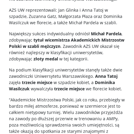
AZS UW reprezentowali: Jan Glinka i Anna Tatoj w
szpadzie, Zuzanna Gatz, Małgorzata Płaza oraz Dominika
Wasilczuk we florecie, a także Michał Pardela w szabli.
Największy sukces indywidualny odniósł
Michał Pardela
,
zdobywając
tytuł wicemistrza Akademickich Mistrzostw
Polski w szabli mężczyzn
. Zawodnik AZS UW okazał się
również najlepszy w klasyfikacji uniwersytetów,
zdobywając
złoty medal
w tej kategorii.
Na podium klasyfikacji uniwersytetów stanęły także dwie
zawodniczki Uniwersytetu Warszawskiego.
Anna Tatoj
zajęła
trzecie miejsce
w szpadzie kobiet, a
Dominika
Wasilczuk
wywalczyła
trzecie miejsce
we florecie kobiet.
“Akademickie Mistrzostwa Polski, jak co roku, przebiegły w
bardzo miłej atmosferze, ponieważ w szermierce jest to
całkiem nietypowy turniej. Wielu zawodników przyjeżdża
na zawody po dłuższej przerwie w trenowaniu a AMPy,
poza możliwością sprawdzenia swoich umiejętności, są
także okazją do spotkania ze starymi znajomymi z