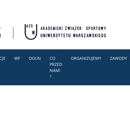
CJE
WF
OGUN
CO
ORGANIZUJEMY
ZAWODY
PRZED
NAMI
?