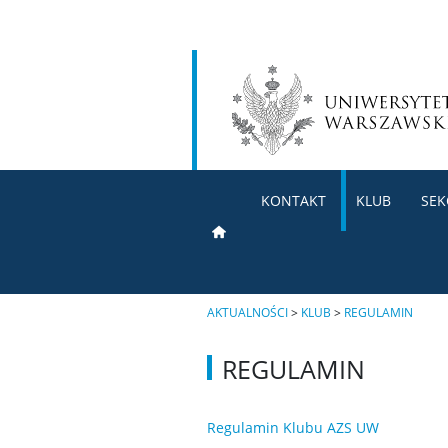
KONTAKT
KLUB
SEK
AKTUALNOŚCI
>
KLUB
>
REGULAMIN
REGULAMIN
Regulamin Klubu AZS UW