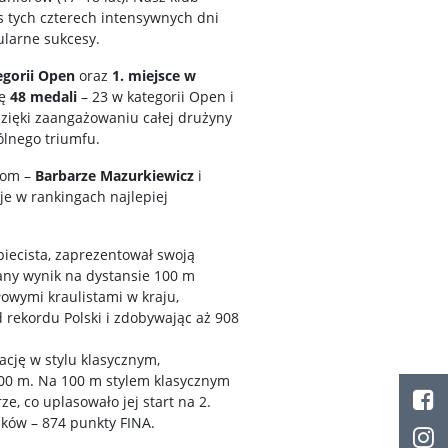
 tych czterech intensywnych dni
ularne sukcesy.
egorii Open
oraz
1. miejsce w
bę
48 medali
– 23 w kategorii Open i
dzięki zaangażowaniu całej drużyny
ólnego triumfu.
tom –
Barbarze Mazurkiewicz
i
cje w rankingach najlepiej
zbiecista, zaprezentował swoją
ny wynik na dystansie 100 m
łowymi kraulistami w kraju,
 rekordu Polski i zdobywając aż 908
cję w stylu klasycznym,
100 m. Na 100 m stylem klasycznym
ze, co uplasowało jej start na 2.
ków – 874 punkty FINA.