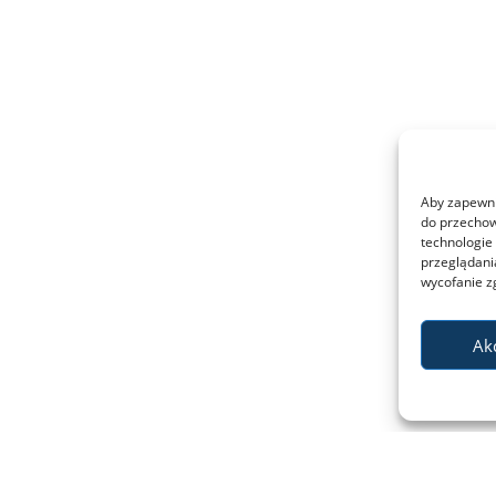
Aby zapewnić
do przechow
technologie
przeglądania
wycofanie z
Ak