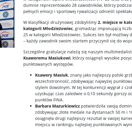
dumnie reprezentowało 28 zawodników, którzy podczas
pełnych emocji i sportowej rywalizacji odnieśli spektak
W klasyfikacji drużynowej zdobyliśmy
2. miejsce w kat
kategorii Młodzieżowiec
, gromadząc imponującą licz
25 w kategorii Młodzieżowiec. Sukces ten był możliwy 
– każdy zawodnik swoim startem przyczynił się do wsp
Szczególne gratulacje należą się naszym multimedalis
Ksaweremu Masiukowi
, którzy osiągnęli wysokie pozy
punktowanych występów.
Ksawery Masiuk
, znany jako najlepszy polski gr
wszechstronność, zdobywając najwyżej punktowa
stylem dowolnym. W tej konkurencji wygrał z czo
uzyskując czas zaledwie o 0,10 sekundy gorszy od
punktów FINA.
Barbara Mazurkiewicz
potwierdziła swoją domina
zdobywając złote medale na dystansach 50 m i 
osiągnęła drugi najlepszy rezultat w swojej karier
miejscu w rankingu najlepiej punktowanych wyni