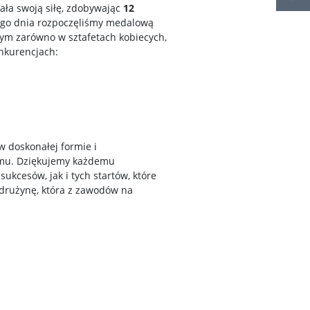
ała swoją siłę, zdobywając
12
ego dnia rozpoczęliśmy medalową
ym zarówno w sztafetach kobiecych,
onkurencjach:
w doskonałej formie i
omu. Dziękujemy każdemu
kcesów, jak i tych startów, które
 drużynę, która z zawodów na