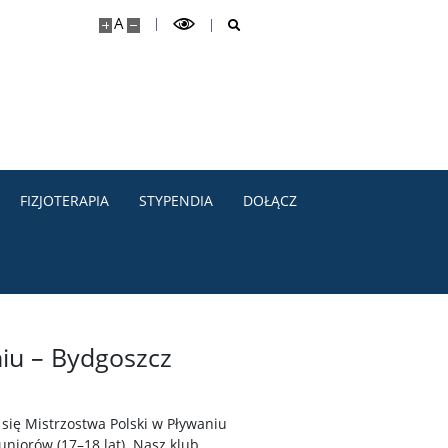
A
FIZJOTERAPIA
STYPENDIA
DOŁĄCZ
niu – Bydgoszcz
się Mistrzostwa Polski w Pływaniu
uniorów (17–18 lat). Nasz klub