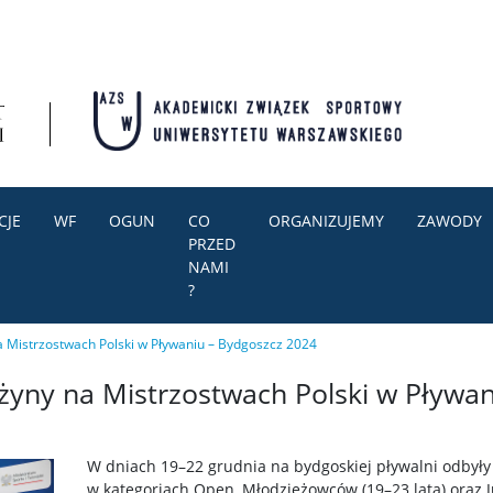
CJE
WF
OGUN
CO
ORGANIZUJEMY
ZAWODY
PRZED
NAMI
?
 Mistrzostwach Polski w Pływaniu – Bydgoszcz 2024
żyny na Mistrzostwach Polski w Pływa
W dniach 19–22 grudnia na bydgoskiej pływalni odbyły 
w kategoriach Open, Młodzieżowców (19–23 lata) oraz J