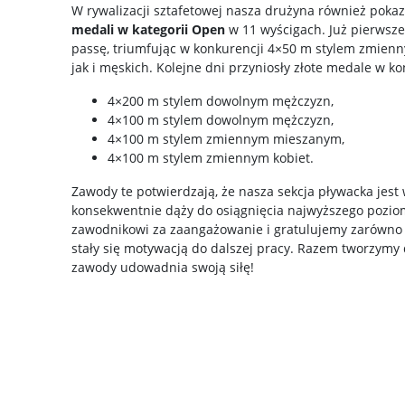
W rywalizacji sztafetowej nasza drużyna również pokaz
medali w kategorii Open
w 11 wyścigach. Już pierwsz
passę, triumfując w konkurencji 4×50 m stylem zmienn
jak i męskich. Kolejne dni przyniosły złote medale w k
4×200 m stylem dowolnym mężczyzn,
4×100 m stylem dowolnym mężczyzn,
4×100 m stylem zmiennym mieszanym,
4×100 m stylem zmiennym kobiet.
Zawody te potwierdzają, że nasza sekcja pływacka jest 
konsekwentnie dąży do osiągnięcia najwyższego pozi
zawodnikowi za zaangażowanie i gratulujemy zarówno su
stały się motywacją do dalszej pracy. Razem tworzymy
zawody udowadnia swoją siłę!